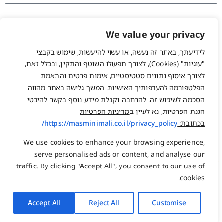
We value your privacy
לידיעתך, באתר זה נעשה, או עשוי להיעשות, שימוש בקבצי
זכור אותי
"עוגיות" (Cookies), לצורך תפעולו השוטף והתקין, ובכלל זאת,
התחברות
לצורך איסוף נתונים סטטיסטיים, אימות פרטים והתאמת
שחזור סיסמה?
הפלטפורמה להעדפותיך האישיות. המשך גלישה באתר מהווה
הסכמה לשימוש זה. להרחבה וקבלת מידע נוסף בקשר להיבטי
הגנת הפרטיות, נא לעיין ב
מדיניות הפרטיות
המלאכה 17, בנימינה
משרד: 077-2231222
בכתובת:
https://masminimali.co.il/privacy_policy/
ת.ד. 1584 גבעת עדה 3780800
פקס : 03-5098131
info@npo.co.il
נייד : 058-7502227
We use cookies to enhance your browsing experience,
serve personalised ads or content, and analyse our
traffic. By clicking "Accept All", you consent to our use of
ראשי
שעות פעילות:
cookies.
ימים א-ה 08:30-17:30
צור קשר
אודות
Accept All
Reject All
Customise
להוסיף אותי לאנשי
מאגר הידע המקצועי
הקשר שלך