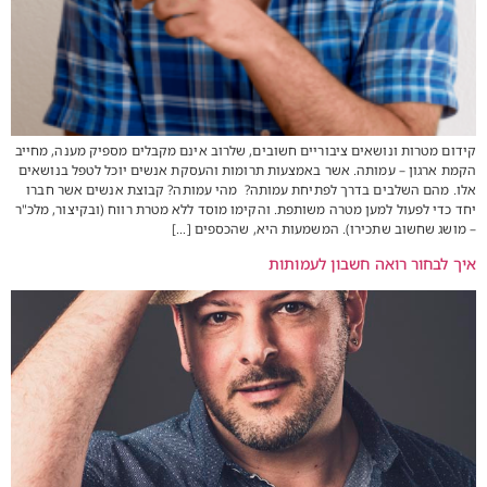
קידום מטרות ונושאים ציבוריים חשובים, שלרוב אינם מקבלים מספיק מענה, מחייב
הקמת ארגון – עמותה. אשר באמצעות תרומות והעסקת אנשים יוכל לטפל בנושאים
אלו. מהם השלבים בדרך לפתיחת עמותה? מהי עמותה? קבוצת אנשים אשר חברו
יחד כדי לפעול למען מטרה משותפת. והקימו מוסד ללא מטרת רווח (ובקיצור, מלכ"ר
– מושג שחשוב שתכירו). המשמעות היא, שהכספים […]
איך לבחור רואה חשבון לעמותות