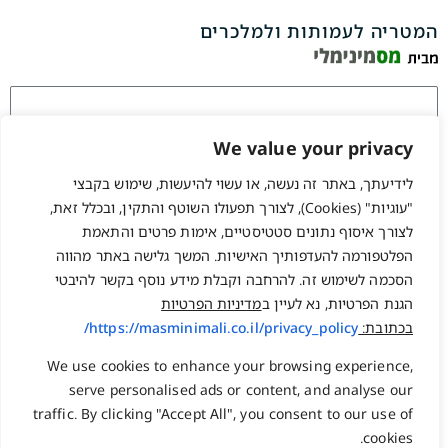
המטריה לעמותות ולמלכרים
We value your privacy
לידיעתך, באתר זה נעשה, או עשוי להיעשות, שימוש בקבצי
זכור אותי
"עוגיות" (Cookies), לצורך תפעולו השוטף והתקין, ובכלל זאת,
התחברות
לצורך איסוף נתונים סטטיסטיים, אימות פרטים והתאמת
שחזור סיסמה?
הפלטפורמה להעדפותיך האישיות. המשך גלישה באתר מהווה
הסכמה לשימוש זה. להרחבה וקבלת מידע נוסף בקשר להיבטי
הגנת הפרטיות, נא לעיין ב
מדיניות הפרטיות
המלאכה 17, בנימינה
משרד: 077-2231222
בכתובת:
https://masminimali.co.il/privacy_policy/
ת.ד. 1584 גבעת עדה 3780800
פקס : 03-5098131
info@npo.co.il
נייד : 058-7502227
We use cookies to enhance your browsing experience,
serve personalised ads or content, and analyse our
traffic. By clicking "Accept All", you consent to our use of
ראשי
שעות פעילות:
cookies.
ימים א-ה 08:30-17:30