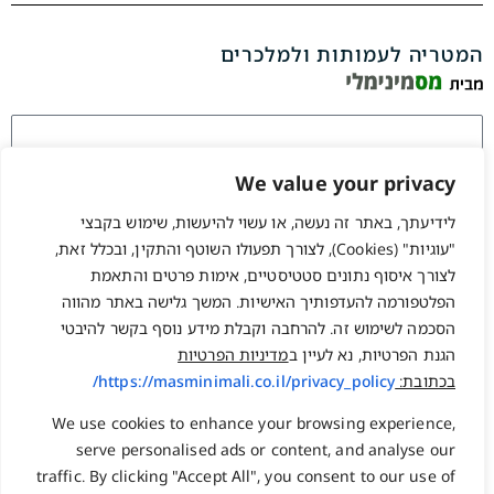
המטריה לעמותות ולמלכרים
We value your privacy
לידיעתך, באתר זה נעשה, או עשוי להיעשות, שימוש בקבצי
זכור אותי
"עוגיות" (Cookies), לצורך תפעולו השוטף והתקין, ובכלל זאת,
התחברות
לצורך איסוף נתונים סטטיסטיים, אימות פרטים והתאמת
שחזור סיסמה?
הפלטפורמה להעדפותיך האישיות. המשך גלישה באתר מהווה
הסכמה לשימוש זה. להרחבה וקבלת מידע נוסף בקשר להיבטי
הגנת הפרטיות, נא לעיין ב
מדיניות הפרטיות
המלאכה 17, בנימינה
משרד: 077-2231222
בכתובת:
https://masminimali.co.il/privacy_policy/
ת.ד. 1584 גבעת עדה 3780800
פקס : 03-5098131
info@npo.co.il
נייד : 058-7502227
We use cookies to enhance your browsing experience,
serve personalised ads or content, and analyse our
traffic. By clicking "Accept All", you consent to our use of
ראשי
שעות פעילות: