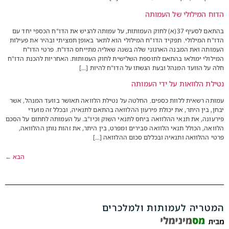
הדוח המילולי של העמותה
בהתאם לסעיף 37(א) לחוק העמותות, על עמותה להגיש את הדו"ח הכספי יחד עם
הדו"ח המילולי. תפקיד הדו"ח המילולי הוא לתאר באופן תמציתי ובהיר את פעילות
העמותה ואת המבנה הארגוני שלה בשנה שאליה מתייחס הדו"ח. פרטי הדו"ח
המילולי ימולאו בהתאם לתוספת השלישית לחוק העמותות. האחריות להכנת הדו"ח
חלה על הוועד המנהל ובעת הגשתו על הדו"ח להיות […]
נטילת הלוואות על ידי העמותה
עמותה רשאית ללוות כספים. החלטה על נטילת הלוואה תאושר בוועד המנהל, אשר
יבחן, בין היתר, את יכולת פירעון ההלוואה בהתאם לתנאיה, ובכלל זה מועדי
פירעונה, את תנאי ההלוואה ביחס לתנאי השוק וכיו"ב. על העמותה לחתום על הסכם
הלוואה, הכולל תנאי הלוואה סבירים ומפרט, בין היתר, את זהות נותן ההלוואה,
פרטי ההלוואה ותנאיה ובכללם סכום ההלוואה […]
הבא
←
המטריה לעמותות ולמלכרים