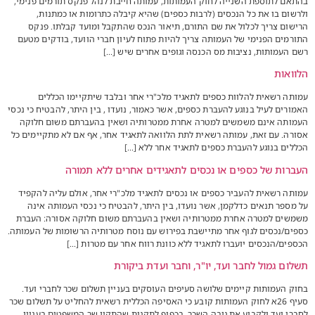
בהתאם לתוספת השנייה לחוק העמותות, עמותה חייבת לנהל פנקס תורמים פנימי,
ולרשום בו את כל הנכסים (לרבות כספים) שהיא קיבלה כתרומות או כמתנות,
הרישום צריך לכלול את שם התורם, תיאור הנכס שהתקבל ומועד קבלתו. פנקס
התורמים הפנימי של העמותה צריך להיות פתוח לעיון חברי הוועד, בודקים מטעם
רשם העמותות, נציבות מס הכנסה וגופים אחרים שיש […]
הלוואות
עמותה רשאית להלוות כספים לתאגיד מלכ"רי אחר ובלבד שיתקיימו הכללים
האמורים לעיל בנוגע להעברת כספים, אשר כאמור, נועדו , בין היתר, להבטיח כי נכסי
העמותה אינם משמשים למטרה אחרת ממטרותיה ושאין בהעברתם משום חלוקה
אסורה. עם זאת, עמותה רשאית לתת הלוואה לתאגיד אחר, אף אם לא מתקיימים כל
הכללים בנוגע להעברת כספים לתאגיד אחר ללא […]
העברות של כספים או נכסים לתאגידים אחרים ללא תמורה
עמותה רשאית להעביר כספים או נכסים לתאגיד מלכ"רי אחר, אולם עליה להקפיד
על מספר תנאים כדלקמן, אשר נועדו, בין היתר, להבטיח כי נכסי העמותה אינה
משמשים למטרה אחרת ממטרותיה ושאין בהעברתם משום חלוקה אסורה: העברת
כספים/נכסים לגוף אחר מתיישבת בפירוש עם נוסח מטרותיה הרשומות של העמותה.
הכספים/הנכסים יועברו לתאגיד ללא כוונת רווח אחר עם מטרות […]
תשלום גמול לחבר ועד, יו"ר, וחבר ועדת ביקורת
בחוק העמותות קיימים שלושה סעיפים העוסקים בעניין תשלום שכר לחברי ועד.
סעיף 26א לחוק העמותות קובע כי האסיפה הכללית רשאית להחליט על תשלום שכר
לחברי ועד ולקבוע את גובה השכר, בכפוף לתקנות שהתקין שר המשפטים בעניין.