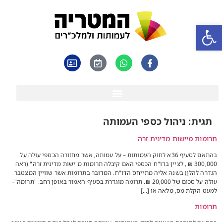
פתח סרגל נגישות
תגית:
ניהול כספי העמותה
תרומות מיישות מדינית זרה
בהתאם לסעיף 36א לחוק העמותות – על עמותה, אשר מחזורה הכספי עולה על
300,000 ₪ , לציין בדו"ח הכספי האם קיבלה תרומות מ"ישות מדינית זרה" (ראה
הגדרה להלן) בשנה אליה מתייחס הדו"ח. המדובר בתרומות אשר שוויין המצטבר
עולה על סכום של 20,000 ₪. תרומה מוגדרת בסעיף האמור באופן רחב: "תרומה"-
למעט הקלת מס, מלאה או […]
תרומות