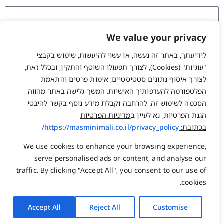
We value your privacy
לידיעתך, באתר זה נעשה, או עשוי להיעשות, שימוש בקבצי
זכור אותי
"עוגיות" (Cookies), לצורך תפעולו השוטף והתקין, ובכלל זאת,
התחברות
לצורך איסוף נתונים סטטיסטיים, אימות פרטים והתאמת
שחזור סיסמה?
הפלטפורמה להעדפותיך האישיות. המשך גלישה באתר מהווה
הסכמה לשימוש זה. להרחבה וקבלת מידע נוסף בקשר להיבטי
הגנת הפרטיות, נא לעיין ב
מדיניות הפרטיות
המלאכה 17, בנימינה
משרד: 077-2231222
בכתובת:
https://masminimali.co.il/privacy_policy/
ת.ד. 1584 גבעת עדה 3780800
פקס : 03-5098131
info@npo.co.il
נייד : 058-7502227
We use cookies to enhance your browsing experience,
serve personalised ads or content, and analyse our
traffic. By clicking "Accept All", you consent to our use of
ראשי
שעות פעילות:
cookies.
ימים א-ה 08:30-17:30
צור קשר
אודות
Accept All
Reject All
Customise
להוסיף אותי לאנשי
מאגר הידע המקצועי
הקשר שלך