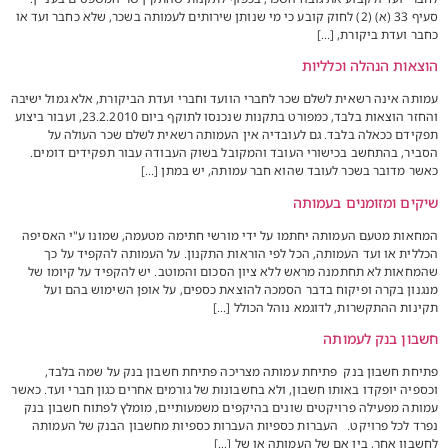
סעיף 33 (א) (2) לחוק קובע כי מי שנותן שירותים לעמותה בשכר, שלא כחבר ועד או
כחבר ועדת ביקורת, […]
הוצאות הנהלה וכלליות
עמותה אינה רשאית לשלם שכר לחברי הוועד וחברי ועדת הביקורת, אלא גמול ישיבה
והחזר הוצאות בלבד, כמפורט בתקנות שנכנסו לתוקף ביום 23.2.2010, ועבור ביצוע
תפקידם ככאלה בלבד. גם לעובדיה אין העמותה רשאית לשלם שכר העולה על
הסביר, בהתחשב בכישורי העובד והמקובל בשוק העבודה עבור תפקידים דומים.
כאשר מדובר בשכר לעובד שהוא חבר עמותה, יש במתן […]
שיקים ומזומנים בעמותה
המחאות מטעם העמותה יחתמו על ידי מורשי חתימה מטעמה, שמונו ע"י האסיפה
הכללית או ועד העמותה, הכל לפי הוראות התקנון. על העמותה להקפיד על כך
שהמחאות לא תחתמנה מראש ללא ציון הסכום והמוטב. יש להקפיד על קיומו של
מנגנון בקרה ופיקוח בדבר הסמכה להוצאת כספים, על אופן השימוש בהם ועל
תקינות ההתקשרות, לדוגמא נוהל הכולל […]
חשבון בנק לעמותה
פתיחת חשבון בנק פתיחת עמותה מצריכה פתיחת חשבון בנק על שמה בלבד,
וכספיה יופקדו באותו חשבון, ולא בחשבונות של גורמים אחרים כגון חברי ועד. כאשר
עמותה מפעילה פרויקטים שונים בהיקפים משמעותיים, מומלץ לפתוח חשבון בנק
נפרד לכל פרויקט. העברות כספיות העברות כספיות מחשבון הבנק של העמותה
לחשבון אחר, בין אם של העמותה או של […]