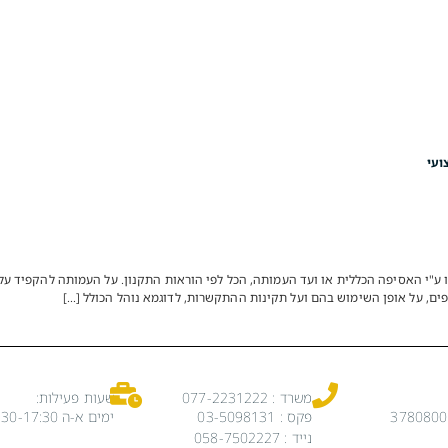
ועי
"י האסיפה הכללית או ועד העמותה, הכל לפי הוראות התקנון. על העמותה להקפיד ע
ים, על אופן השימוש בהם ועל תקינות ההתקשרות, לדוגמא נוהל הכולל […]
משרד : 077-2231222
שעות פעילות:
פקס : 03-5098131
ימים א-ה 08:30-17:30
נייד : 058-7502227