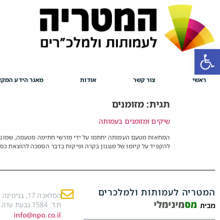
פתח סרגל נגישות
ראשי
צור קשר
אודות
מאגר הידע המקצ
תגית:
מזומנים
שיקים ומזומנים בעמותה
המחאות מטעם העמותה יחתמו על ידי מורשי חתימה מטעמה, שמונו ע
להקפיד על קיומו של מנגנון בקרה ופיקוח בדבר הסמכה להוצאת כספ
המטריה לעמותות ולמלכרים
המלאכה 17, בנימינה
ת.ד. 1584 גבעת עדה 3780800
info@npo.co.il