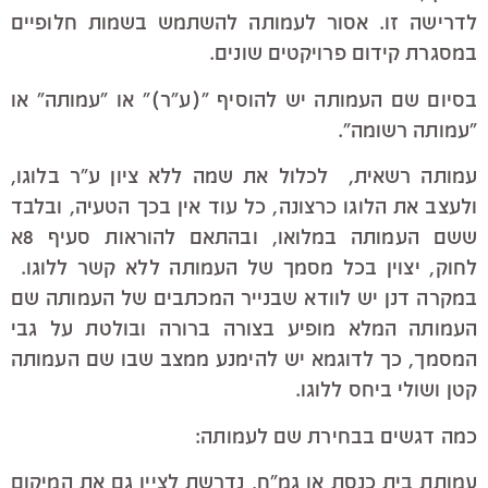
לדרישה זו. אסור לעמותה להשתמש בשמות חלופיים
במסגרת קידום פרויקטים שונים.
בסיום שם העמותה יש להוסיף "(ע"ר)" או "עמותה" או
"עמותה רשומה".
עמותה רשאית, לכלול את שמה ללא ציון ע"ר בלוגו,
ולעצב את הלוגו כרצונה, כל עוד אין בכך הטעיה, ובלבד
ששם העמותה במלואו, ובהתאם להוראות סעיף 8א
לחוק, יצוין בכל מסמך של העמותה ללא קשר ללוגו.
במקרה דנן יש לוודא שבנייר המכתבים של העמותה שם
העמותה המלא מופיע בצורה ברורה ובולטת על גבי
המסמך, כך לדוגמא יש להימנע ממצב שבו שם העמותה
קטן ושולי ביחס ללוגו.
כמה דגשים בבחירת שם לעמותה:
עמותת בית כנסת או גמ"ח, נדרשת לציין גם את המיקום