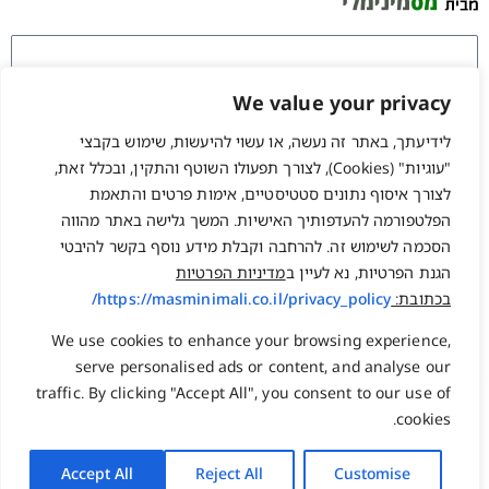
We value your privacy
זכור אותי
לידיעתך, באתר זה נעשה, או עשוי להיעשות, שימוש בקבצי
"עוגיות" (Cookies), לצורך תפעולו השוטף והתקין, ובכלל זאת,
התחברות
לצורך איסוף נתונים סטטיסטיים, אימות פרטים והתאמת
שחזור סיסמה?
הפלטפורמה להעדפותיך האישיות. המשך גלישה באתר מהווה
הסכמה לשימוש זה. להרחבה וקבלת מידע נוסף בקשר להיבטי
הגנת הפרטיות, נא לעיין ב
מדיניות הפרטיות
המלאכה 17, בנימינה
משרד: 077-2231222
בכתובת:
https://masminimali.co.il/privacy_policy/
ת.ד. 1584 גבעת עדה 3780800
פקס : 03-5098131
info@npo.co.il
נייד : 058-7502227
We use cookies to enhance your browsing experience,
serve personalised ads or content, and analyse our
traffic. By clicking "Accept All", you consent to our use of
ראשי
שעות פעילות:
cookies.
ימים א-ה 08:30-17:30
צור קשר
אודות
Accept All
Reject All
Customise
להוסיף אותי לאנשי
מאגר הידע המקצועי