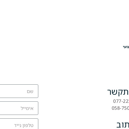
ועי
תקשר
וב