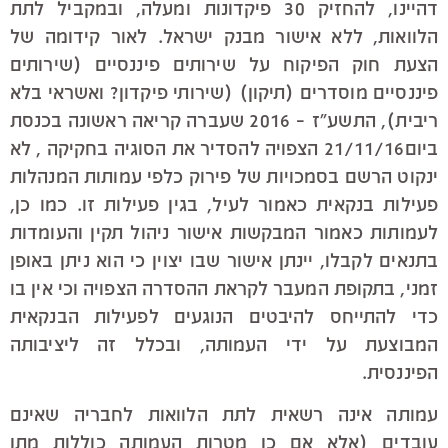
דהיינו, להחזיק 30 פיקדונות ומעלה, ובמקביל לתת
הלוואות, ללא אישור מבנק ישראל. לאור קידומה של
הצעת חוק הפיקוח על שירותים פיננסיים (שירותים
פיננסיים מוסדרים (תיקון) (שירותי פיקדון? ואשראי בלא
ריבית), התשע"ז – 2016 שעברה קריאה ראשונה בכנסת
ביום21/11/16 הצפויה להסדיר את הסוגיה בחקיקה , לא
ינקוט הרשם בסמכויות של פירוק כלפי עמותות המנהלות
פעילות בנקאית כאמור לעיל, בגין פעילות זו. כמו כן,
לעמותות כאמור המבקשות אישור ניהול תקין והעומדות
בתנאים לקבלו, יינתן אישור שבו יצוין כי הוא ניתן באופן
זמני, בתקופת המעבר לקראת ההסדרה הצפויה וכי אין בו
כדי להתייחס להיבטים הנוגעים לפעילות הבנקאית
המבוצעת על ידי העמותה, ובכלל זה ליציבותה
הפיננסית.
עמותה אינה רשאית לתת הלוואות לחבריה שאינם
עובדים (אלא אם כן מטרות העמותה כוללות מתן